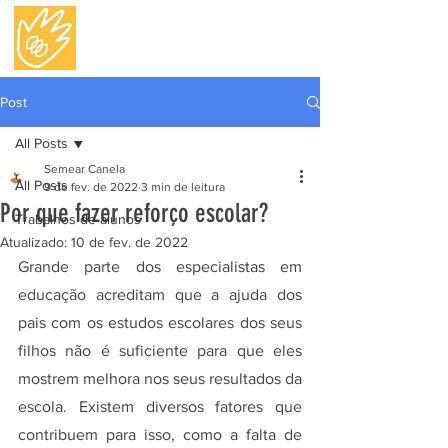
Post
All Posts
Semear Canela
All Posts
9 de fev. de 2022
3 min de leitura
Por que fazer reforço escolar?
Trabalhos de alunos
Atualizado:
10 de fev. de 2022
Grande parte dos especialistas em 
educação acreditam que a ajuda dos 
pais com os estudos escolares dos seus 
filhos não é suficiente para que eles 
mostrem melhora nos seus resultados da 
escola. Existem diversos fatores que 
contribuem para isso, como a falta de 