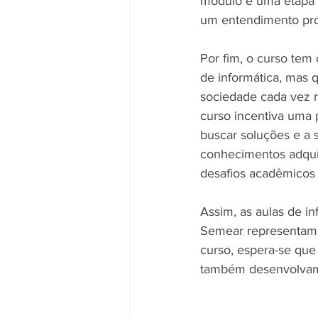
módulo é uma etapa d
um entendimento prof
Por fim, o curso tem
de informática, mas
sociedade cada vez m
curso incentiva uma p
buscar soluções e a 
conhecimentos adqui
desafios acadêmicos
Assim, as aulas de i
Semear representam u
curso, espera-se qu
também desenvolvam 