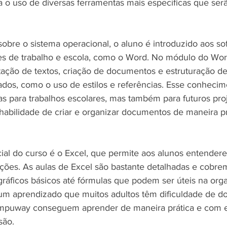
ra o uso de diversas ferramentas mais específicas que ser
obre o sistema operacional, o aluno é introduzido aos so
 de trabalho e escola, como o Word. No módulo do Word
ação de textos, criação de documentos e estruturação de
dos, como o uso de estilos e referências. Esse conhecim
s para trabalhos escolares, mas também para futuros proj
 habilidade de criar e organizar documentos de maneira pr
al do curso é o Excel, que permite aos alunos entender
ões. As aulas de Excel são bastante detalhadas e cobre
 gráficos básicos até fórmulas que podem ser úteis na org
um aprendizado que muitos adultos têm dificuldade de d
mpuway conseguem aprender de maneira prática e com e
são.