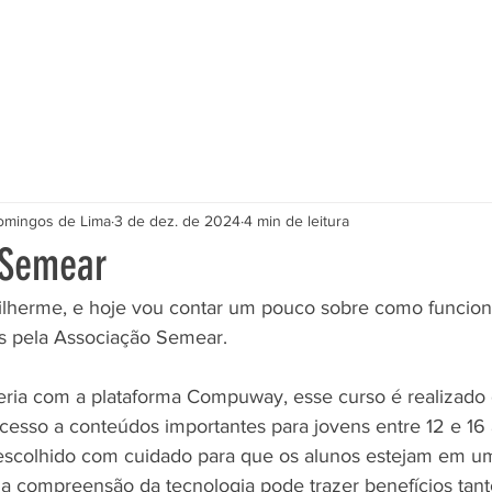
Início
Projetos
Sobre n
omingos de Lima
3 de dez. de 2024
4 min de leitura
 Semear
lherme, e hoje vou contar um pouco sobre como funcion
as pela Associação Semear. 
ria com a plataforma Compuway, esse curso é realizado 
 acesso a conteúdos importantes para jovens entre 12 e 16
 escolhido com cuidado para que os alunos estejam em u
 compreensão da tecnologia pode trazer benefícios tanto