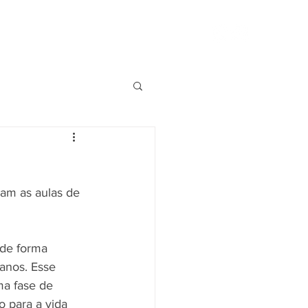
ós
Seja Voluntário
Blog
Eventos
am as aulas de 
de forma 
 anos. Esse 
ma fase de 
 para a vida 