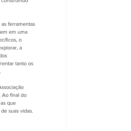
 construindo 
 as ferramentas 
erem em uma 
íficos, o 
xplorar, a 
dos 
entar tanto os 
.
Associação 
Ao final do 
mas que 
de suas vidas.