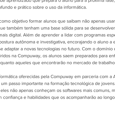
e aprendizado que prepara o aluno para a próxima fase,
undo e prático sobre o uso da informática.
 como objetivo formar alunos que saibam não apenas usar
 que também tenham uma base sólida para se desenvolv
ais digital. Além de aprender a lidar com programas espec
ostura autônoma e investigativa, encorajando o aluno a e
se adaptar a novas tecnologias no futuro. Com o domínio 
ridos na Compuway, os alunos saem preparados para enfr
 quanto aqueles que encontrarão no mercado de trabalho
nformática oferecidas pela Compuway em parceria com a 
m passo importante na formação tecnológica de jovens. 
e eles não apenas conheçam os softwares mais comuns, 
confiança e habilidades que os acompanharão ao longo 