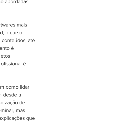
ão abordadas 
ftwares mais 
, o curso 
 conteúdos, até 
ento é 
etos 
ofissional é 
em como lidar 
m desde a 
anização de 
ominar, mas 
xplicações que 